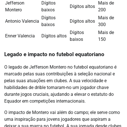
Jefferson
Dígitos
Mais de
Dígitos altos
Montero
baixos
200
Dígitos
Mais de
Antonio Valencia
Dígitos altos
baixos
300
Dígitos
Mais de
Enner Valencia
Dígitos altos
baixos
150
Legado e impacto no futebol equatoriano
O legado de Jefferson Montero no futebol equatoriano é
marcado pelas suas contribuições à seleção nacional e
pelas suas atuações em clubes. A sua velocidade e
habilidades de drible tornaram-no um jogador chave
durante jogos cruciais, ajudando a elevar o estatuto do
Equador em competições internacionais.
O impacto de Montero vai além do campo; ele serve como
uma inspiração para jovens jogadores que aspiram a
deixar a sua marca no futebol. A sua jornada desde clubes