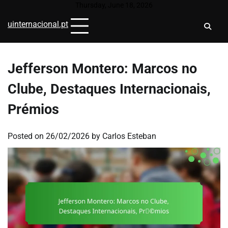
Skip
Thursday, June 18, 2026
to
uinternacional.pt
content
Jefferson Montero: Marcos no
Clube, Destaques Internacionais,
Prémios
Posted on
26/02/2026
by
Carlos Esteban