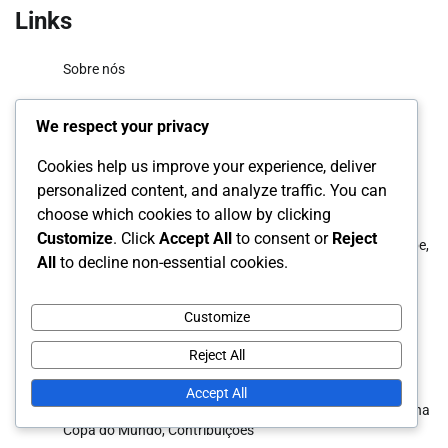
Links
Sobre nós
Entre em contato
We respect your privacy
Todas as postagens
Cookies help us improve your experience, deliver
personalized content, and analyze traffic. You can
Publicações recentes
choose which cookies to allow by clicking
Customize
. Click
Accept All
to consent or
Reject
Júnior Sornoza: Momentos de Destaque, Sucesso no Clube,
All
to decline non-essential cookies.
Impacto Internacional
Felipe Caicedo: Marcos da Carreira, Golos Internacionais,
Customize
Honras de Clube
Reject All
Júnior Sornoza: História internacional, Contribuições,
Aparições
Accept All
Antonio Valencia: Aparições internacionais, participação na
Copa do Mundo, Contribuições