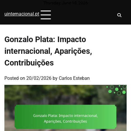
Skip
Thursday, June 18, 2026
to
uinternacional.pt
content
Gonzalo Plata: Impacto
internacional, Aparições,
Contribuições
Posted on
20/02/2026
by
Carlos Esteban