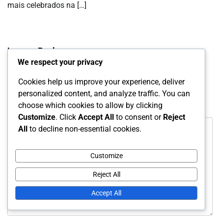
mais celebrados na […]
Leave a Reply
We respect your privacy
Your email address will not be published.
Required fields
Cookies help us improve your experience, deliver
are marked
*
personalized content, and analyze traffic. You can
choose which cookies to allow by clicking
Comment
*
Customize
. Click
Accept All
to consent or
Reject
All
to decline non-essential cookies.
Customize
Reject All
Accept All