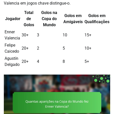
Valencia em jogos chave distingue-o.
Total
Golos na
Golos em
Golos em
Jogador
de
Copa do
Amigáveis
Qualificações
Golos
Mundo
Enner
30+
3
10
15+
Valencia
Felipe
20+
2
5
10+
Caicedo
Agustín
20+
4
8
5+
Delgado